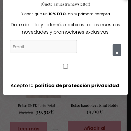
¡Únete a nuestra newsletter!
Y consigue un
10% DTO.
en tu primera compra
Igual te gusta
Date de alta y además recibirás todas nuestras
novedades y promociones exclusivas.
Quizás te interesen estos fantásticos productos
»
-50%
Agotado
Acepto la
política de protección privacidad
.
Bolso bandolera Emil Nolde
Bolso SKFK Leia Petal
39,90
€
El
El
39,50
€
79,00
€
precio
precio
original
actual
era:
es:
Añadir al
Leer más