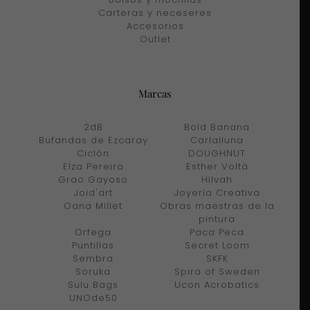
Carteras y neceseres
Accesorios
Outlet
Marcas
2dB
Bold Banana
Bufandas de Ezcaray
Carlalluna
Ciclón
DOUGHNUT
Elza Pereira
Esther Voltà
Grao Gayoso
Hilvah
Joid'art
Joyería Creativa
Oana Millet
Obras maestras de la
pintura
Orfega
Paca Peca
Puntillas
Secret Loom
Sembra
SKFK
Soruka
Spira of Sweden
Sulu Bags
Ucon Acrobatics
UNOde50