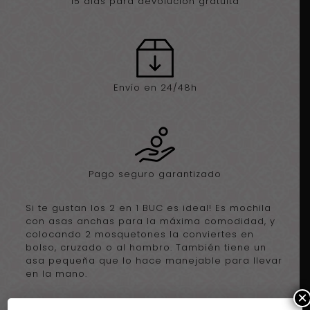
15 días para devolución gratuita
Envío en 24/48h
Pago seguro garantizado
Si te gustan los 2 en 1 BUC es ideal! Es mochila
con asas anchas para la máxima comodidad, y
colocando 2 mosquetones la conviertes en
bolso, cruzado o al hombro. También tiene un
asa pequeña que lo hace manejable para llevar
en la mano.
×