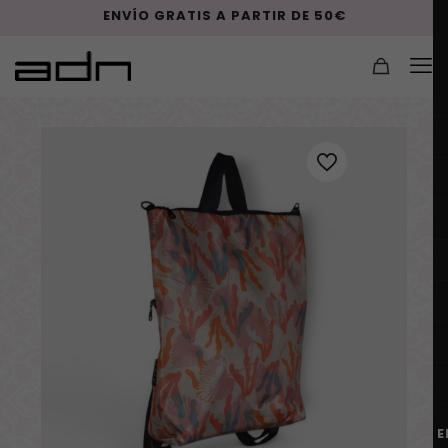
ENVÍO GRATIS A PARTIR DE 50€
E