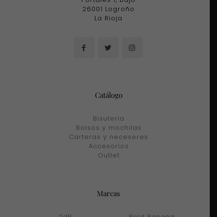
26001 Logroño
La Rioja
Catálogo
Bisuteria
Bolsos y mochilas
Carteras y neceseres
Accesorios
Outlet
Marcas
2dB
Bold Banana