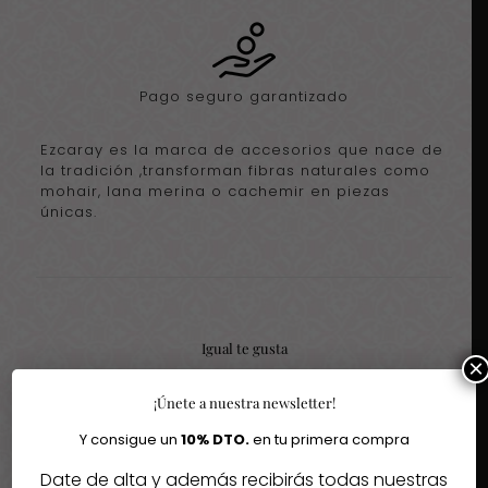
Pago seguro garantizado
Ezcaray es la marca de accesorios que nace de
la tradición ,transforman fibras naturales como
mohair, lana merina o cachemir en piezas
únicas.
Igual te gusta
×
¡Únete a nuestra newsletter!
Quizás te interesen estos fantásticos productos
Y consigue un
10% DTO.
en tu primera compra
-41%
Date de alta y además recibirás todas nuestras