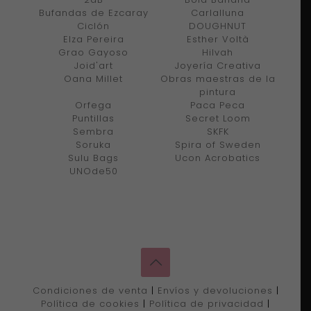
Bufandas de Ezcaray
Carlalluna
Ciclón
DOUGHNUT
Elza Pereira
Esther Voltà
Grao Gayoso
Hilvah
Joid'art
Joyería Creativa
Oana Millet
Obras maestras de la
pintura
Orfega
Paca Peca
Puntillas
Secret Loom
Sembra
SKFK
Soruka
Spira of Sweden
Sulu Bags
Ucon Acrobatics
UNOde50
Condiciones de venta
|
Envíos y devoluciones
|
Política de cookies
|
Política de privacidad
|