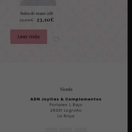
Bolso de mano 2dB
El
El
23,10
€
33,00
€
precio
precio
original
actual
era:
es:
Leer más
33,00€.
23,10€.
Tienda
ADN Joyitas & Complementos
Portales 1, Bajo
26001 Logroño
La Rioja