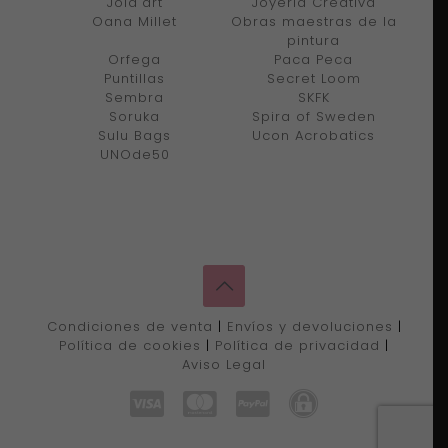
Joid'art
Joyería Creativa
Oana Millet
Obras maestras de la
pintura
Orfega
Paca Peca
Puntillas
Secret Loom
Sembra
SKFK
Soruka
Spira of Sweden
Sulu Bags
Ucon Acrobatics
UNOde50
Condiciones de venta
|
Envíos y devoluciones
|
Política de cookies
|
Política de privacidad
|
Aviso Legal