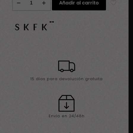
Añadir al carrito
de
Mano
SKFK
Flox
cantidad
15 días para devolución gratuita
Envío en 24/48h