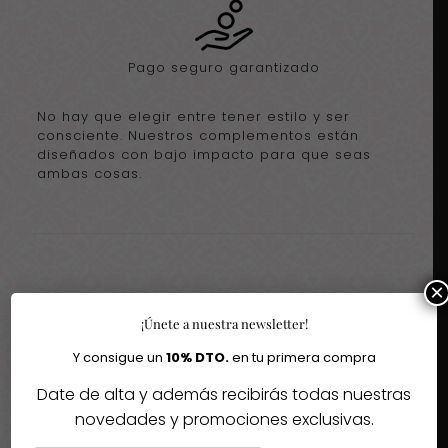
Pago seguro garantizado
No hay que elegir entre tener estilo y ser
consciente. Nuestros complementos están
diseñados con bajo impacto para que seas
ambas cosas.
×
Igual te gusta
¡Únete a nuestra newsletter!
Quizás te interesen estos fantásticos productos
Y consigue un
10% DTO.
en tu primera compra
Date de alta y además recibirás todas nuestras
-60%
-30%
novedades y promociones exclusivas.