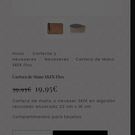
Inicio
/
Carteras y
neceseres
/
Neceseres
/
Cartera de Mano
SKFK Flox
Cartera de Mano SKFK Flox
El
El
19,95
€
39,95
€
precio
precio
original
actual
Cartera de mano o neceser SKFK en algodón
era:
es:
reciclado encerado 22 cm x 16 cm
39,95€.
19,95€.
Compartimentos para tarjetas
Cartera