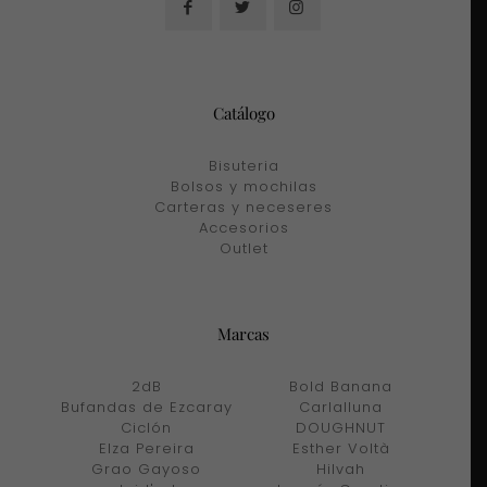
Catálogo
Bisuteria
Bolsos y mochilas
Carteras y neceseres
Accesorios
Outlet
Marcas
2dB
Bold Banana
Bufandas de Ezcaray
Carlalluna
Ciclón
DOUGHNUT
Elza Pereira
Esther Voltà
Grao Gayoso
Hilvah