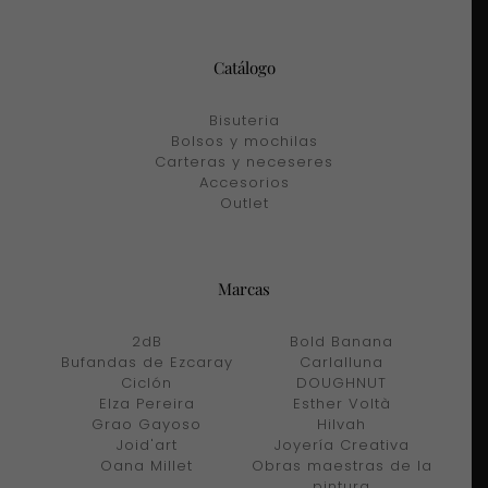
Catálogo
Bisuteria
Bolsos y mochilas
Carteras y neceseres
Accesorios
Outlet
Marcas
2dB
Bold Banana
Bufandas de Ezcaray
Carlalluna
Ciclón
DOUGHNUT
Elza Pereira
Esther Voltà
Grao Gayoso
Hilvah
Joid'art
Joyería Creativa
Oana Millet
Obras maestras de la
pintura