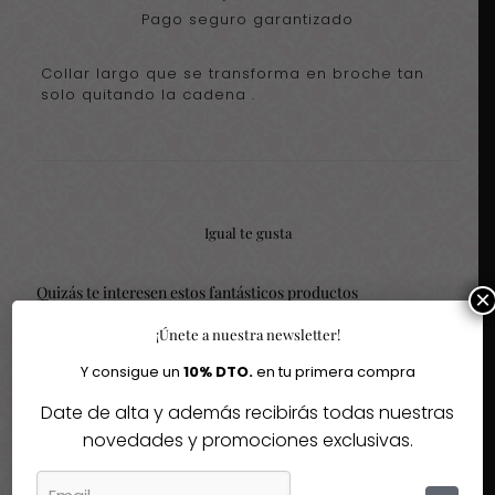
Pago seguro garantizado
Collar largo que se transforma en broche tan
solo quitando la cadena .
Igual te gusta
Quizás te interesen estos fantásticos productos
×
¡Únete a nuestra newsletter!
-30%
-30%
Y consigue un
10% DTO.
en tu primera compra
Date de alta y además recibirás todas nuestras
novedades y promociones exclusivas.