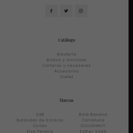
Catálogo
Bisuteria
Bolsos y mochilas
Carteras y neceseres
Accesorios
Outlet
Marcas
2dB
Bold Banana
Bufandas de Ezcaray
Carlalluna
Ciclón
DOUGHNUT
Elza Pereira
Esther Voltà