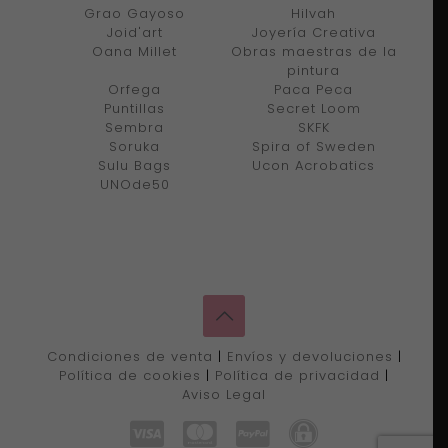
Grao Gayoso
Hilvah
Joid'art
Joyería Creativa
Oana Millet
Obras maestras de la
pintura
Orfega
Paca Peca
Puntillas
Secret Loom
Sembra
SKFK
Soruka
Spira of Sweden
Sulu Bags
Ucon Acrobatics
UNOde50
Condiciones de venta
|
Envíos y devoluciones
|
Política de cookies
|
Política de privacidad
|
Aviso Legal