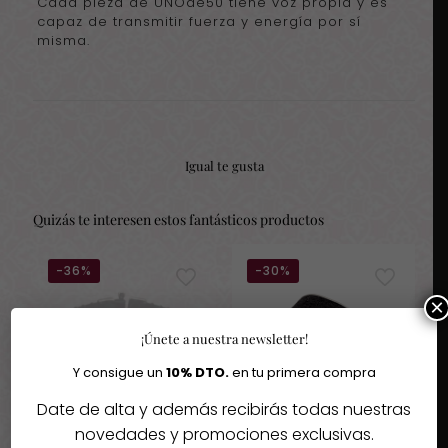
Cada pieza de UNOde50 tiene voz propia y es
capaz de transmitir fuerza y energía por sí
misma.
Igual te gusta
Quizás te interesen estos fantásticos productos
-36%
-30%
×
Agotado
¡Únete a nuestra newsletter!
Y consigue un
10% DTO.
en tu primera compra
Date de alta y además recibirás todas nuestras
novedades y promociones exclusivas.