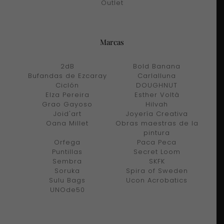
Outlet
Marcas
2dB
Bold Banana
Bufandas de Ezcaray
Carlalluna
Ciclón
DOUGHNUT
Elza Pereira
Esther Voltà
Grao Gayoso
Hilvah
Joid'art
Joyería Creativa
Oana Millet
Obras maestras de la
pintura
Orfega
Paca Peca
Puntillas
Secret Loom
Sembra
SKFK
Soruka
Spira of Sweden
Sulu Bags
Ucon Acrobatics
UNOde50