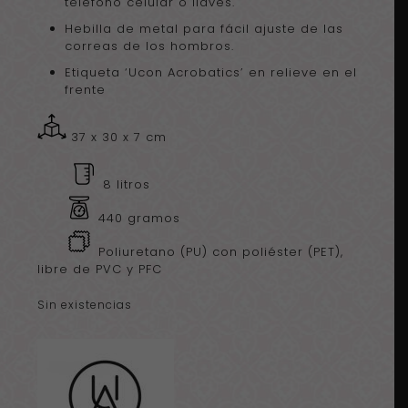
teléfono celular o llaves.
Hebilla de metal para fácil ajuste de las
correas de los hombros.
Etiqueta ‘Ucon Acrobatics’ en relieve en el
frente
37 x 30 x 7 cm
8 litros
440 gramos
Poliuretano (PU) con poliéster (PET),
libre de PVC y PFC
Sin existencias