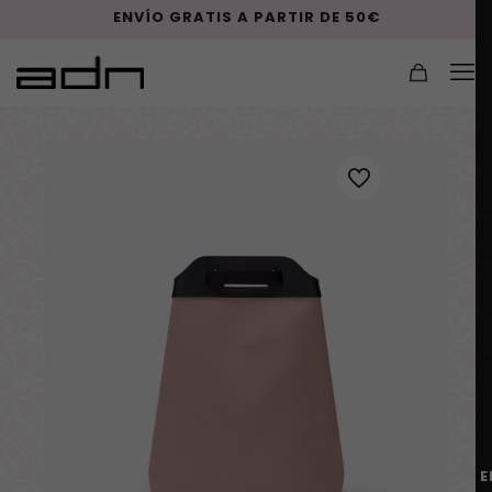
ENVÍO GRATIS A PARTIR DE 50€
E