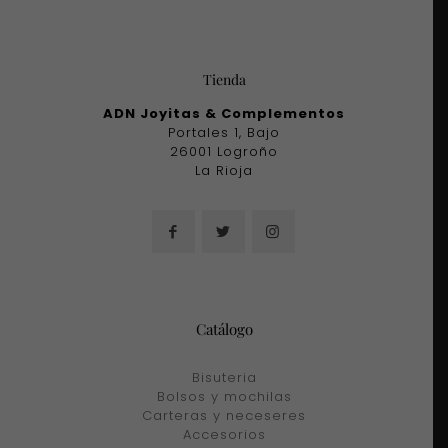
Tienda
ADN Joyitas & Complementos
Portales 1, Bajo
26001 Logroño
La Rioja
Catálogo
Bisuteria
Bolsos y mochilas
Carteras y neceseres
Accesorios